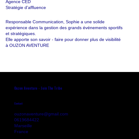
Agence CED
Stratégie d'affluence
Responsable Communication, Sophie a une solide
expérience dans la gestion des grands événements sportifs
et stratégiques.
Elle apporte son savoir - faire pour donner plus de visibilité
à OUZON AVENTURE
Ouzon Aventure - Join The Tribe
Contact
ouzonaventure@gmail.com
0619684422
Marseille
France